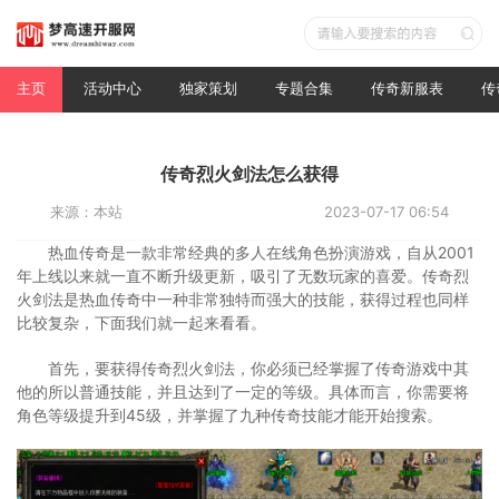
主页
活动中心
独家策划
专题合集
传奇新服表
传
传奇烈火剑法怎么获得
来源：本站
2023-07-17 06:54
热血传奇是一款非常经典的多人在线角色扮演游戏，自从2001
年上线以来就一直不断升级更新，吸引了无数玩家的喜爱。传奇烈
火剑法是热血传奇中一种非常独特而强大的技能，获得过程也同样
比较复杂，下面我们就一起来看看。
首先，要获得传奇烈火剑法，你必须已经掌握了传奇游戏中其
他的所以普通技能，并且达到了一定的等级。具体而言，你需要将
角色等级提升到45级，并掌握了九种传奇技能才能开始搜索。