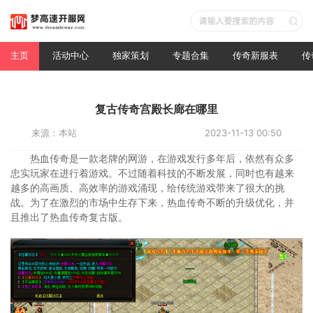
主页
活动中心
独家策划
专题合集
传奇新服表
传
复古传奇宫殿长廊在哪里
来源：本站
2023-11-13 00:50
热血传奇是一款老牌的网游，在游戏发行多年后，依然有众多
忠实玩家在进行着游戏。不过随着科技的不断发展，同时也有越来
越多的高画质、高效率的游戏涌现，给传统游戏带来了很大的挑
战。为了在激烈的市场中生存下来，热血传奇不断的升级优化，并
且推出了热血传奇复古版。