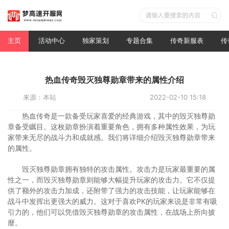
主页
活动中心
独家策划
专题合集
传奇新服表
传
热血传奇毁灭独尊勋章带来的属性介绍
来源：本站
2022-02-10 15:18
热血传奇是一款备受玩家喜爱的经典游戏，其中的毁灭独尊勋
章备受瞩目。这枚勋章扮演着重要角色，拥有多种属性效果，为玩
家带来无尽的战斗力和成就感。我们将详细介绍毁灭独尊勋章带来
的属性。
毁灭独尊勋章拥有独特的攻击属性。攻击力是玩家最重要的属
性之一，而毁灭独尊勋章则能够大幅提升玩家的攻击力。它不仅提
供了额外的攻击力加成，还附带了强力的攻击技能，让玩家能够在
战斗中发挥出更强大的威力。这对于喜欢PK的玩家来说是非常有吸
引力的，他们可以凭借毁灭独尊勋章的攻击属性，在战场上所向披
靡。