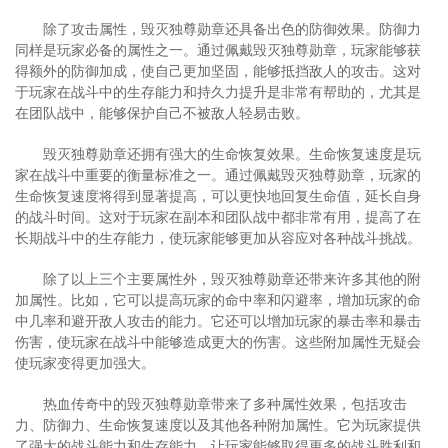
除了攻击属性，毁灭独尊勋章还具备出色的防御效果。防御力
同样是玩家必备的属性之一。通过佩戴毁灭独尊勋章，玩家能够获
得额外的防御加成，使自己更加坚固，能够抵挡敌人的攻击。这对
于玩家在战斗中的生存能力和持久力提升是非常有帮助的，尤其是
在团队战中，能够保护自己不被敌人轻易击败。
毁灭独尊勋章还拥有强大的生命恢复效果。生命恢复速度是玩
家在战斗中重要的衡量标准之一。通过佩戴毁灭独尊勋章，玩家的
生命恢复速度将得到显著提高，可以更快地回复生命值，延长自身
的战斗时间。这对于玩家在副本和团队战中都非常有用，提高了在
长期战斗中的生存能力，使玩家能够更加从容应对各种战斗挑战。
除了以上三个主要属性外，毁灭独尊勋章还带来许多其他的附
加属性。比如，它可以提高玩家的命中率和闪避率，增加玩家的命
中几率和避开敌人攻击的能力。它还可以增加玩家的暴击率和暴击
伤害，使玩家在战斗中能够造成更大的伤害。这些附加属性无疑会
使玩家变得更加强大。
热血传奇中的毁灭独尊勋章带来了多种属性效果，包括攻击
力、防御力、生命恢复速度以及其他各种附加属性。它为玩家提供
了强大的战斗能力和生存能力，让玩家能够取得更多的战斗胜利和