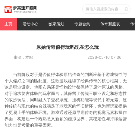
主页
活动中心
独家策划
专题合集
传奇新服表
传
原始传奇值得玩吗现在怎么玩
来源：本站
2026-05-16 07:36
当前阶段对于是否值得体验原始传奇的判断应基于游戏特性与
个人偏好之间的匹配度。这款游戏延续了经典传奇的核心框架，无
论是职业设定、地图布局还是怪物设计都保持了原汁原味的风格。
对于追求复古体验的玩家而言，其保留了传统三职业设定和标志性
的攻沙玩法，同时融入了交易系统、挂机功能等现代手游元素。这
种传统与现代的结合既满足了老玩家的怀旧情怀，也为新玩家提供
了更易上手的体验环境。游戏通过还原早期传奇的视觉元素和操作
界面，构建起一个既熟悉又新颖的虚拟世界，其稳定性与持续运营
能力也是考量的重要因素。