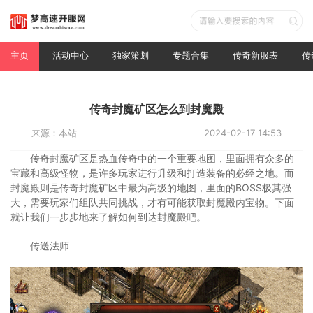
主页
活动中心
独家策划
专题合集
传奇新服表
传
传奇封魔矿区怎么到封魔殿
来源：本站
2024-02-17 14:53
传奇封魔矿区是热血传奇中的一个重要地图，里面拥有众多的
宝藏和高级怪物，是许多玩家进行升级和打造装备的必经之地。而
封魔殿则是传奇封魔矿区中最为高级的地图，里面的BOSS极其强
大，需要玩家们组队共同挑战，才有可能获取封魔殿内宝物。下面
就让我们一步步地来了解如何到达封魔殿吧。
传送法师