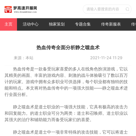
主页
活动中心
独家策划
专题合集
传奇新服表
传
热血传奇全面分析静之噬血术
来源：本站
2021-11-24 11:29
热血传奇是一款备受玩家喜爱的多人在线角色扮演游戏，它以
其精美的画面、丰富的游戏内容、刺激的战斗体验吸引了数以百万
计的玩家。游戏中拥有众多职业可供选择，每个职业都有独特的技
能和特点。本文将对热血传奇中的一项强大技能——静之噬血术进
行全面分析。
静之噬血术是道士职业的一项强大技能，它具有极高的攻击力
和回复能力。的道士职业可分为两类：道士和召唤师。道士职业以
其强大的治疗和辅助能力而备受玩家们的喜爱。
静之噬血术是道士中一项非常特殊的攻击技能，它可以将道士