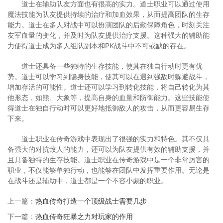
道士在辅助队友方面也有很高的实力。道士职业可以通过使用
魔法技能为队友提供持续的治疗和加血效果，从而提高团队的生存
能力。道士在多人对战中可以扮演团队的后勤保障角色，时刻关注
友军血量的变化，并及时为队友提供治疗支援。这种强大的辅助能
力使得道士成为多人组队副本和PK战斗中不可或缺的存在。
道士还具备一些独特的生存技能，使其在独自行动时更有优
势。道士可以学习到隐身技能，使其可以在遇到强敌时躲避战斗，
增加存活的可能性。道士还可以学习到转化技能，将自己转化为其
他形态，如熊、大象等，提高自身的血量和防御能力。这些技能使
得道士在独自行动时可以更好地抵御敌人的攻击，从而更容易生存
下来。
道士职业在传奇游戏中表现出了很强的实力和特色。其不仅具
备强大的对抗敌人的能力，还可以为队友提供有效的辅助支援，并
且具备独特的生存技能。道士职业在传奇游戏中是一个非常厉害的
职业，不仅能够单独行动，也能够在团队中发挥重要作用。无论是
在战斗还是辅助中，道士都是一个不容小觑的职业。
上一篇：
热血传奇打造一个顶级战士需要几步
下一篇：
热血传奇狂暴之力对玩家的作用