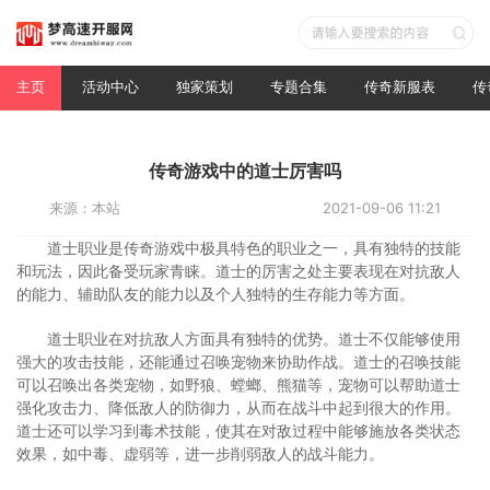
主页
活动中心
独家策划
专题合集
传奇新服表
传
传奇游戏中的道士厉害吗
来源：本站
2021-09-06 11:21
道士职业是传奇游戏中极具特色的职业之一，具有独特的技能
和玩法，因此备受玩家青睐。道士的厉害之处主要表现在对抗敌人
的能力、辅助队友的能力以及个人独特的生存能力等方面。
道士职业在对抗敌人方面具有独特的优势。道士不仅能够使用
强大的攻击技能，还能通过召唤宠物来协助作战。道士的召唤技能
可以召唤出各类宠物，如野狼、螳螂、熊猫等，宠物可以帮助道士
强化攻击力、降低敌人的防御力，从而在战斗中起到很大的作用。
道士还可以学习到毒术技能，使其在对敌过程中能够施放各类状态
效果，如中毒、虚弱等，进一步削弱敌人的战斗能力。